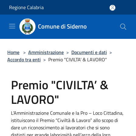
Salta al contenuto principale
Regione Calabria
Comune di Siderno
Home
>
Amministrazione
>
Documenti e dati
>
Accordo tra enti
>
Premio "CIVILTA’ & LAVORO"
Premio "CIVILTA’ &
LAVORO"
L’Amministrazione Comunale e la Pro – Loco Cittadina,
istituiscono il Premio “Civiltà & Lavoro” allo scopo di
dare un riconoscimento ai lavoratori che si sono
distinti per grande laboriosità nell’arco della loro