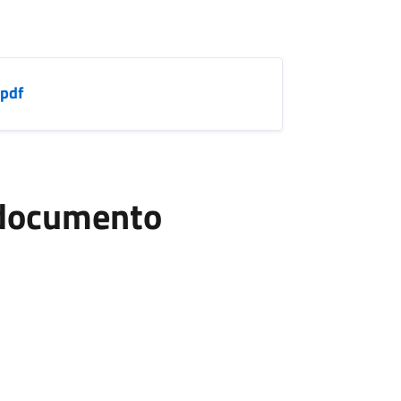
.pdf
l documento