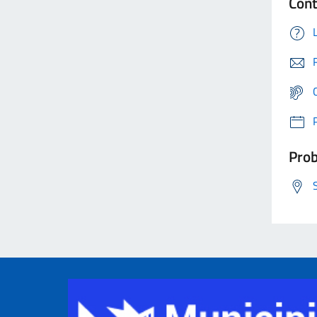
Cont
Prob