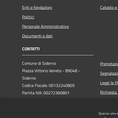
Enti e fondazioni
Catasto e
Politici
Personale Amministrativo
Documenti e dati
CONTATTI
Comune di Siderno
Prenotaz
Piazza Vittorio Veneto - 89048 -
Segnalazi
Siderno
Leggi le 
Codice Fiscale: 00132240805
Richiesta
Partita IVA: 00272360801
PEC:
comune.siderno@asmepec.it
Questo sito 