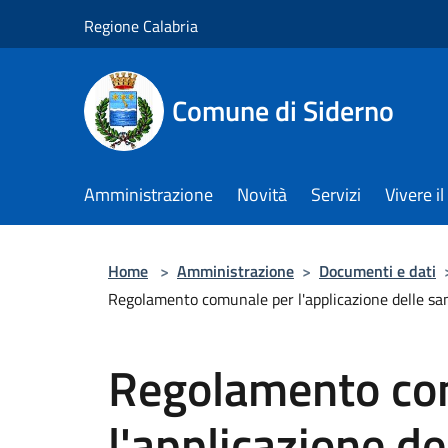
Salta al contenuto principale
Regione Calabria
Comune di Siderno
Amministrazione
Novità
Servizi
Vivere 
Home
>
Amministrazione
>
Documenti e dati
Regolamento comunale per l'applicazione delle sanzio
Regolamento co
l'applicazione de