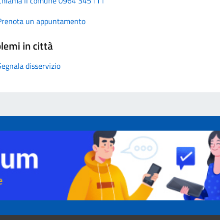
Chiama il comune 0964 345111
Prenota un appuntamento
lemi in città
Segnala disservizio