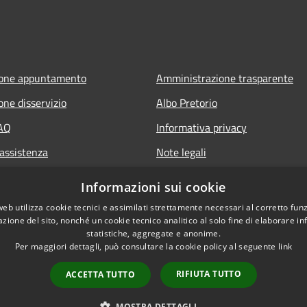
ione appuntamento
Amministrazione trasparente
one disservizio
Albo Pretorio
FAQ
Informativa privacy
 assistenza
Note legali
Dichiarazione di accessibilità
Informazioni sui cookie
web utilizza cookie tecnici e assimilati strettamente necessari al corretto fu
azione del sito, nonché un cookie tecnico analitico al solo fine di elaborare i
statistiche, aggregate e anonime.
Per maggiori dettagli, può consultare la cookie policy al seguente
link
RIFIUTA TUTTO
ACCETTA TUTTO
l sito
Copyright © 2026 • Comune d
MOSTRA DETTAGLI