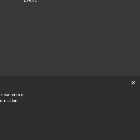
×
nzionamento e
nformazioni
Municipium
Accesso redazione
i Siderno • Powered by
•