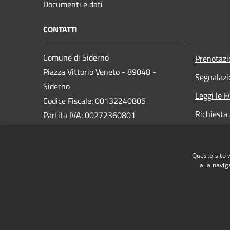
Documenti e dati
CONTATTI
Comune di Siderno
Prenotaz
Piazza Vittorio Veneto - 89048 -
Segnalazi
Siderno
Leggi le 
Codice Fiscale: 00132240805
Richiesta
Partita IVA: 00272360801
PEC:
comune.siderno@asmepec.it
Questo sito 
Centralino Unico: 0964 345111
alla navig
RSS
Accessibilità
Privacy
Cookie
Mappa de