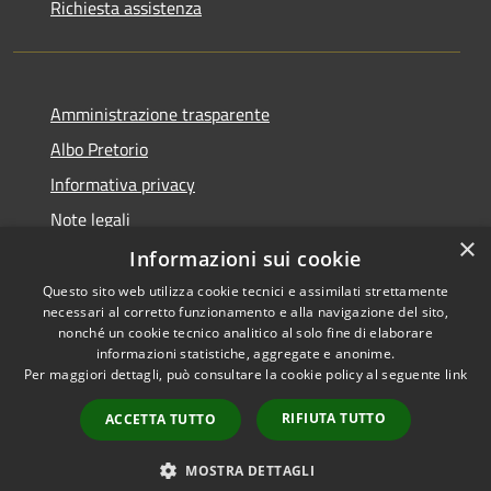
Richiesta assistenza
Amministrazione trasparente
Albo Pretorio
Informativa privacy
Note legali
×
Dichiarazione di accessibilità
Informazioni sui cookie
Questo sito web utilizza cookie tecnici e assimilati strettamente
necessari al corretto funzionamento e alla navigazione del sito,
nonché un cookie tecnico analitico al solo fine di elaborare
informazioni statistiche, aggregate e anonime.
RSS
Copyright © 2026 • Comune di
Per maggiori dettagli, può consultare la cookie policy al seguente
link
Accessibilità
Siderno • Powered by
Privacy
Municipium
Accesso
•
RIFIUTA TUTTO
ACCETTA TUTTO
Cookie
redazione
Mappa del sito
MOSTRA DETTAGLI