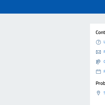
Cont
Prob