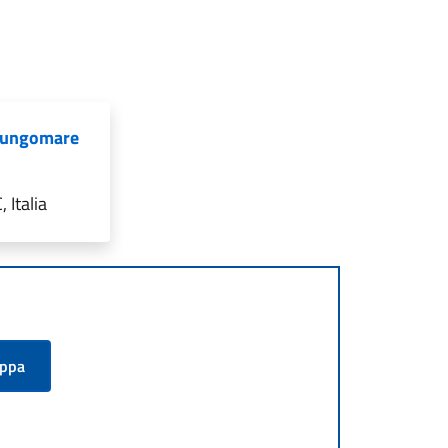
- Lungomare
 Italia
appa