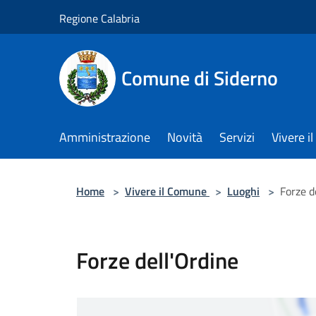
Salta al contenuto principale
Regione Calabria
Comune di Siderno
Amministrazione
Novità
Servizi
Vivere 
Home
>
Vivere il Comune
>
Luoghi
>
Forze d
Forze dell'Ordine