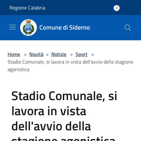
Salta al contenuto principale
Regione Calabria
Comune di Siderno
Home
>
Novità
>
Notizie
>
Sport
>
Stadio Comunale, si lavora in vista dell'avvio della stagione
agonistica
Stadio Comunale, si
lavora in vista
dell'avvio della
stagione agonistica