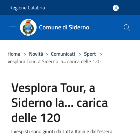
Salta al contenuto principale
Regione Calabria
Comune di Siderno
Home
>
Novità
>
Comunicati
>
Sport
>
Vesplora Tour, a Siderno la... carica delle 120
Vesplora Tour, a
Siderno la... carica
delle 120
I vespisti sono giunti da tutta Italia e dall'estero