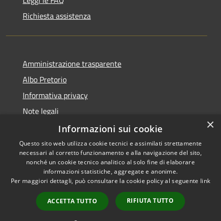
Leggi le FAQ
Richiesta assistenza
Amministrazione trasparente
Albo Pretorio
Informativa privacy
Note legali
×
Dichiarazione di accessibilità
Informazioni sui cookie
Questo sito web utilizza cookie tecnici e assimilati strettamente
necessari al corretto funzionamento e alla navigazione del sito,
nonché un cookie tecnico analitico al solo fine di elaborare
informazioni statistiche, aggregate e anonime.
RSS
Copyright © 2026 • Comune di
Per maggiori dettagli, può consultare la cookie policy al seguente
link
Accessibilità
Siderno • Powered by
Privacy
Municipium
Accesso
•
RIFIUTA TUTTO
ACCETTA TUTTO
Cookie
redazione