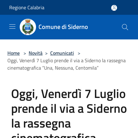
Salta al contenuto principale
Regione Calabria
Comune di Siderno
Home
>
Novità
>
Comunicati
>
Oggi, Venerdì 7 Luglio prende il via a Siderno la rassegna
cinematografica “Una, Nessuna, Centomila”
Oggi, Venerdì 7 Luglio
prende il via a Siderno
la rassegna
cinematografica