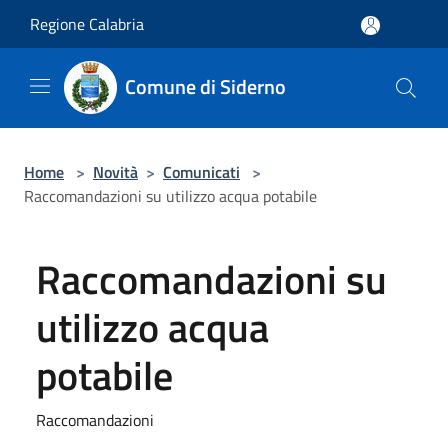
Salta al contenuto principale
Regione Calabria
Comune di Siderno
Home
>
Novità
>
Comunicati
>
Raccomandazioni su utilizzo acqua potabile
Raccomandazioni su
utilizzo acqua
potabile
Raccomandazioni