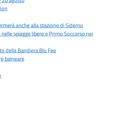
 e 20 agosto
tion
 fermerà anche alla stazione di Siderno
i nelle spiagge libere e Primo Soccorso nei
to della Bandiera Blu Fee
re balneare
e