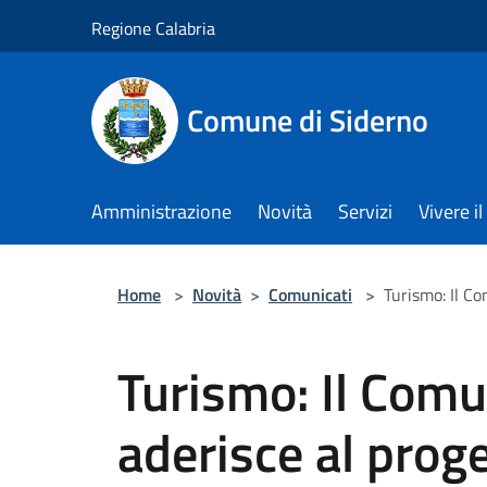
Salta al contenuto principale
Regione Calabria
Comune di Siderno
Amministrazione
Novità
Servizi
Vivere 
Home
>
Novità
>
Comunicati
>
Turismo: Il Co
Turismo: Il Comu
aderisce al proge