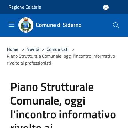
Salta al contenuto principale
Regione Calabria
Comune di Siderno
Home
>
Novità
>
Comunicati
>
Piano Strutturale Comunale, oggi l'incontro informativo
rivolto ai professionisti
Piano Strutturale
Comunale, oggi
l'incontro informativo
rivolto ai