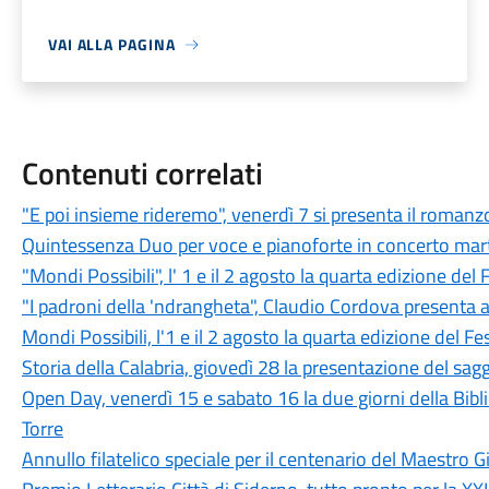
VAI ALLA PAGINA
Contenuti correlati
"E poi insieme rideremo", venerdì 7 si presenta il roman
Quintessenza Duo per voce e pianoforte in concerto mar
"Mondi Possibili", l' 1 e il 2 agosto la quarta edizione del
"I padroni della 'ndrangheta", Claudio Cordova presenta 
Mondi Possibili, l'1 e il 2 agosto la quarta edizione del Fe
Storia della Calabria, giovedì 28 la presentazione del saggi
Open Day, venerdì 15 e sabato 16 la due giorni della B
Torre
Annullo filatelico speciale per il centenario del Maestro 