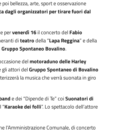
 e poi bellezza, arte, sport e osservazione
a dagli organizzatori per tirare fuori dal
de per
venerdì 16
il concerto del
Fabio
ineranti di
teatro
della “
Lapa Reggina
” e della
l
Gruppo Spontaneo Bovalino
.
n occasione del
motoraduno delle Harley
 gli attori del
Gruppo Spontaneo di Bovalino
terizzerà la musica che verrà suonata in giro
 band
e dei “Dipende di Te” coi
Suonatori di
l “
Karaoke dei folli
”. Lo spettacolo dell’attore
ione l’Amministrazione Comunale, di concerto