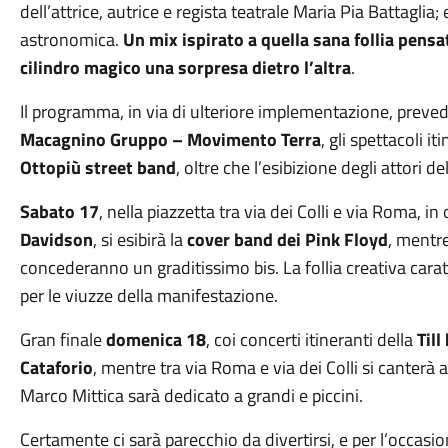
dell’attrice, autrice e regista teatrale Maria Pia Battaglia;
astronomica.
Un mix ispirato a quella sana follia pensat
cilindro magico una sorpresa dietro l’altra
.
Il programma, in via di ulteriore implementazione, preve
Macagnino Gruppo – Movimento Terra
, gli spettacoli it
Ottopiù street band
, oltre che l’esibizione degli attori de
Sabato 17
, nella piazzetta tra via dei Colli e via Roma, i
Davidson
, si esibirà la
cover band dei Pink Floyd
, mentre
concederanno un graditissimo bis. La follia creativa carat
per le viuzze della manifestazione.
Gran finale
domenica 18
, coi concerti itineranti della
Till
Cataforio
, mentre tra via Roma e via dei Colli si canterà a
Marco Mittica sarà dedicato a grandi e piccini.
Certamente ci sarà parecchio da divertirsi, e per l’occas