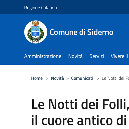
Salta al contenuto principale
Regione Calabria
Comune di Siderno
Amministrazione
Novità
Servizi
Vivere 
Home
>
Novità
>
Comunicati
>
Le Notti dei F
Le Notti dei Foll
il cuore antico d