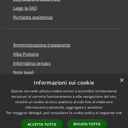
Leggi le FAQ
Richiesta assistenza
Amministrazione trasparente
Albo Pretorio
Informativa privacy
Note legali
×
Dichiarazione di accessibilità
Informazioni sui cookie
Questo sito web utilizza cookie tecnici e assimilati strettamente
necessari al corretto funzionamento e alla navigazione del sito,
nonché un cookie tecnico analitico al solo fine di elaborare
informazioni statistiche, aggregate e anonime.
RSS
Copyright © 2026 • Comune di
Per maggiori dettagli, può consultare la cookie policy al seguente
link
Accessibilità
Siderno • Powered by
Privacy
Municipium
Accesso
•
RIFIUTA TUTTO
ACCETTA TUTTO