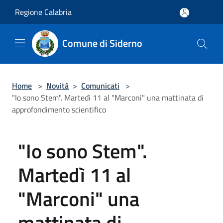
Salta al contenuto principale
Regione Calabria
Comune di Siderno
Home
>
Novità
>
Comunicati
>
"Io sono Stem". Martedì 11 al "Marconi" una mattinata di
approfondimento scientifico
"Io sono Stem".
Martedì 11 al
"Marconi" una
mattinata di