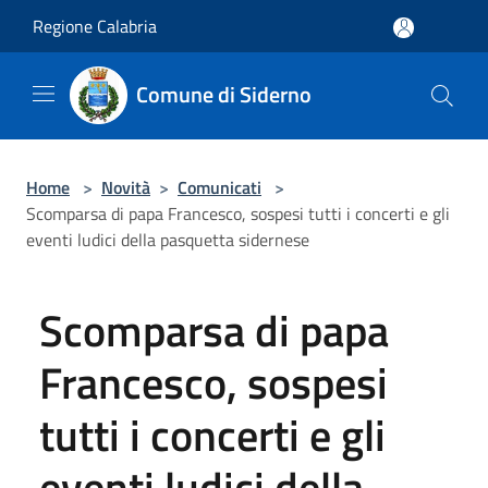
Salta al contenuto principale
Regione Calabria
Comune di Siderno
Home
>
Novità
>
Comunicati
>
Scomparsa di papa Francesco, sospesi tutti i concerti e gli
eventi ludici della pasquetta sidernese
Scomparsa di papa
Francesco, sospesi
tutti i concerti e gli
eventi ludici della