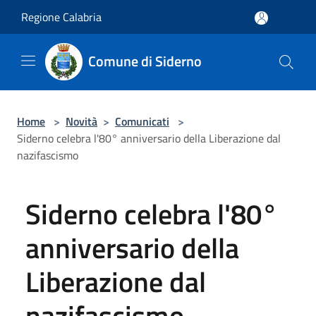
Salta al contenuto principale
Regione Calabria
Comune di Siderno
Home
>
Novità
>
Comunicati
>
Siderno celebra l'80° anniversario della Liberazione dal
nazifascismo
Siderno celebra l'80°
anniversario della
Liberazione dal
nazifascismo