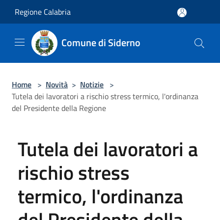
Salta al contenuto principale
Regione Calabria
Comune di Siderno
Home
>
Novità
>
Notizie
>
Tutela dei lavoratori a rischio stress termico, l'ordinanza
del Presidente della Regione
Tutela dei lavoratori a
rischio stress
termico, l'ordinanza
del Presidente della