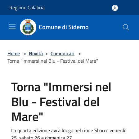
Salta al contenuto principale
Regione Calabria
Comune di Siderno
Home
>
Novità
>
Comunicati
>
Torna "Immersi nel Blu - Festival del Mare"
Torna "Immersi nel
Blu - Festival del
Mare"
La quarta edizione avrà luogo nel rione Sbarre venerdì
25, sabato 26 e domenica 27