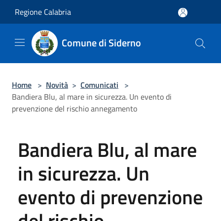
Salta al contenuto principale
Regione Calabria
Comune di Siderno
Home
>
Novità
>
Comunicati
>
Bandiera Blu, al mare in sicurezza. Un evento di
prevenzione del rischio annegamento
Bandiera Blu, al mare
in sicurezza. Un
evento di prevenzione
del rischio