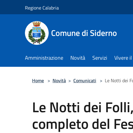
Salta al contenuto principale
Regione Calabria
Comune di Siderno
Amministrazione
Novità
Servizi
Vivere 
Home
>
Novità
>
Comunicati
>
Le Notti dei F
Le Notti dei Foll
completo del Fes