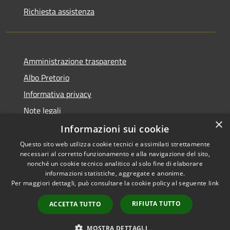
Richiesta assistenza
Amministrazione trasparente
Albo Pretorio
Informativa privacy
Note legali
×
Dichiarazione di accessibilità
Informazioni sui cookie
Questo sito web utilizza cookie tecnici e assimilati strettamente
necessari al corretto funzionamento e alla navigazione del sito,
nonché un cookie tecnico analitico al solo fine di elaborare
informazioni statistiche, aggregate e anonime.
RSS
Copyright © 2026 • Comune di
Per maggiori dettagli, può consultare la cookie policy al seguente
link
Accessibilità
Siderno • Powered by
Privacy
Municipium
Accesso
•
RIFIUTA TUTTO
ACCETTA TUTTO
Cookie
redazione
Mappa del sito
MOSTRA DETTAGLI