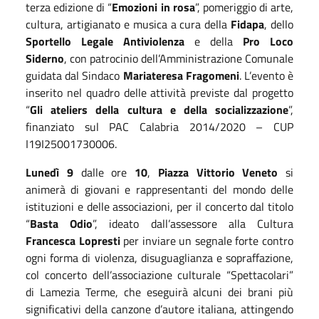
terza edizione di “
Emozioni in rosa
”, pomeriggio di arte,
cultura, artigianato e musica a cura della
Fidapa
, dello
Sportello Legale Antiviolenza
e della
Pro Loco
Siderno
, con patrocinio dell’Amministrazione Comunale
guidata dal Sindaco
Mariateresa Fragomeni
. L’evento è
inserito nel quadro delle attività previste dal progetto
“
Gli ateliers della cultura e della socializzazione
”,
finanziato sul PAC Calabria 2014/2020 – CUP
I19I25001730006.
Lunedì 9
dalle ore
10
,
Piazza Vittorio Veneto
si
animerà di giovani e rappresentanti del mondo delle
istituzioni e delle associazioni, per il concerto dal titolo
“
Basta Odio
”, ideato dall’assessore alla Cultura
Francesca Lopresti
per inviare un segnale forte contro
ogni forma di violenza, disuguaglianza e sopraffazione,
col concerto dell’associazione culturale “Spettacolari”
di Lamezia Terme, che eseguirà alcuni dei brani più
significativi della canzone d’autore italiana, attingendo