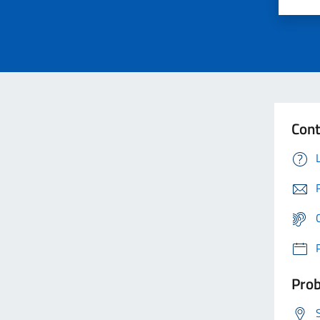
Cont
Prob