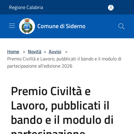
Salta al contenuto principale
Regione Calabria
Comune di Siderno
Home
>
Novità
>
Avvisi
>
Premio Civiltà e Lavoro, pubblicati il bando e il modulo di
partecipazione all'edizione 2026
Premio Civiltà e
Lavoro, pubblicati il
bando e il modulo di
partecipazione