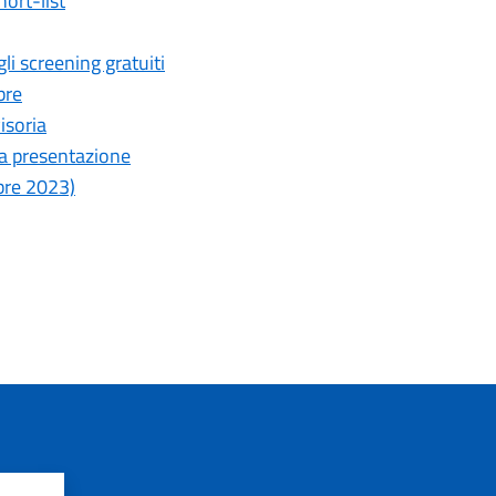
ort-list
i screening gratuiti
bre
isoria
 la presentazione
bre 2023)