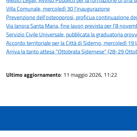
Medici Legali, Avviso Pubblico per la formazione di una sh
Villa Comunale, mercoledì 30 l'inaugurazione
Prevenzione dell'osteoporosi, proficua continuazione degl
Via Ianora Santa Maria, fine lavori prevista per l'8 novem
Servizio Civile Universale, pubblicata la graduatoria provv
Accordo territoriale per la Città di Siderno, mercoledì 19
Arriva la tanto attesa "Ottobrata Sidernese" (28-29 Otto
Ultimo aggiornamento
: 11 maggio 2026, 11:22