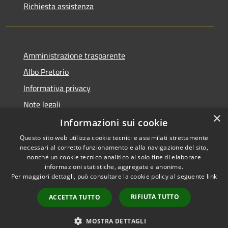
Richiesta assistenza
Amministrazione trasparente
Albo Pretorio
Informativa privacy
Note legali
×
Dichiarazione di accessibilità
Informazioni sui cookie
Questo sito web utilizza cookie tecnici e assimilati strettamente
necessari al corretto funzionamento e alla navigazione del sito,
nonché un cookie tecnico analitico al solo fine di elaborare
informazioni statistiche, aggregate e anonime.
RSS
Copyright © 2026 • Comune di
Per maggiori dettagli, può consultare la cookie policy al seguente
link
Accessibilità
Siderno • Powered by
Privacy
Municipium
Accesso
•
RIFIUTA TUTTO
ACCETTA TUTTO
Cookie
redazione
Mappa del sito
MOSTRA DETTAGLI