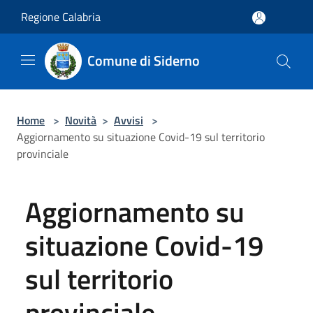
Salta al contenuto principale
Regione Calabria
Comune di Siderno
Home
>
Novità
>
Avvisi
>
Aggiornamento su situazione Covid-19 sul territorio
provinciale
Aggiornamento su
situazione Covid-19
sul territorio
provinciale