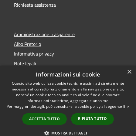
Richiesta assistenza
Amministrazione trasparente
Albo Pretorio
Informativa privacy
Note legali
×
Dichiarazione di accessibilità
Informazioni sui cookie
Questo sito web utilizza cookie tecnici e assimilati strettamente
necessari al corretto funzionamento e alla navigazione del sito,
nonché un cookie tecnico analitico al solo fine di elaborare
informazioni statistiche, aggregate e anonime.
RSS
Copyright © 2026 • Comune di
Per maggiori dettagli, può consultare la cookie policy al seguente
link
Accessibilità
Siderno • Powered by
Privacy
Municipium
Accesso
•
RIFIUTA TUTTO
ACCETTA TUTTO
Cookie
redazione
Mappa del sito
MOSTRA DETTAGLI