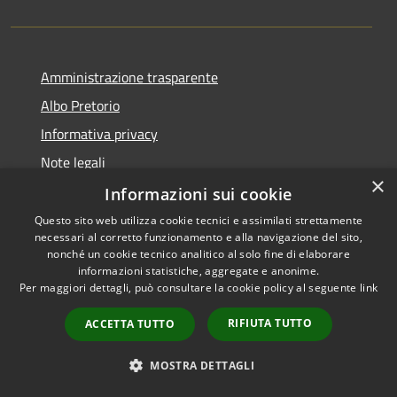
Amministrazione trasparente
Albo Pretorio
Informativa privacy
Note legali
×
Dichiarazione di accessibilità
Informazioni sui cookie
Questo sito web utilizza cookie tecnici e assimilati strettamente
necessari al corretto funzionamento e alla navigazione del sito,
nonché un cookie tecnico analitico al solo fine di elaborare
informazioni statistiche, aggregate e anonime.
RSS
Copyright © 2026 • Comune di
Per maggiori dettagli, può consultare la cookie policy al seguente
link
Accessibilità
Siderno • Powered by
Privacy
Municipium
Accesso
•
RIFIUTA TUTTO
ACCETTA TUTTO
Cookie
redazione
Mappa del sito
MOSTRA DETTAGLI