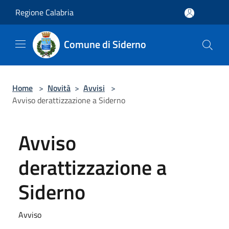
Salta al contenuto principale
Regione Calabria
Comune di Siderno
Home
>
Novità
>
Avvisi
>
Avviso derattizzazione a Siderno
Avviso
derattizzazione a
Siderno
Avviso