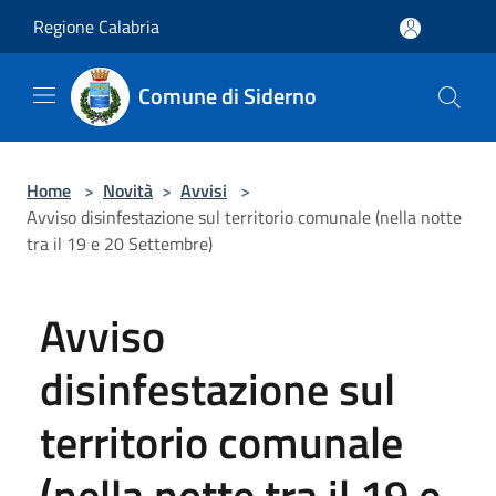
Salta al contenuto principale
Regione Calabria
Comune di Siderno
Home
>
Novità
>
Avvisi
>
Avviso disinfestazione sul territorio comunale (nella notte
tra il 19 e 20 Settembre)
Avviso
disinfestazione sul
territorio comunale
(nella notte tra il 19 e