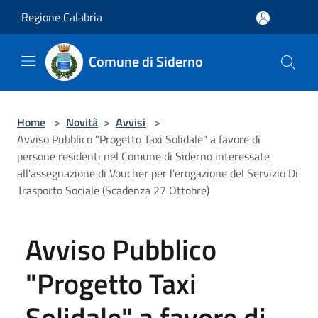
Salta al contenuto principale
Regione Calabria
Comune di Siderno
Home
>
Novità
>
Avvisi
>
Avviso Pubblico "Progetto Taxi Solidale" a favore di
persone residenti nel Comune di Siderno interessate
all'assegnazione di Voucher per l'erogazione del Servizio Di
Trasporto Sociale (Scadenza 27 Ottobre)
Avviso Pubblico
"Progetto Taxi
Solidale" a favore di