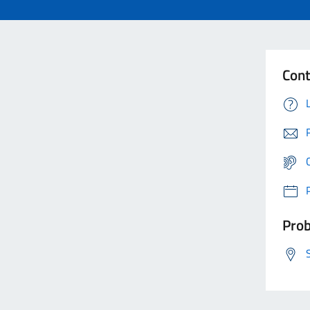
Cont
Prob