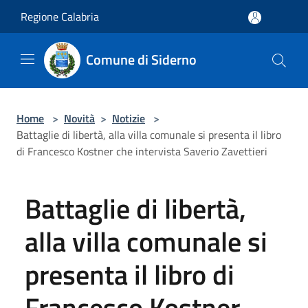
Salta al contenuto principale
Regione Calabria
Comune di Siderno
Home
>
Novità
>
Notizie
>
Battaglie di libertà, alla villa comunale si presenta il libro
di Francesco Kostner che intervista Saverio Zavettieri
Battaglie di libertà,
alla villa comunale si
presenta il libro di
Francesco Kostner