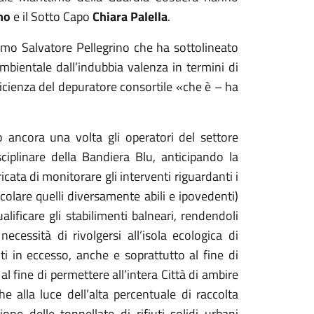
no
e il Sotto Capo
Chiara Palella
.
ismo Salvatore Pellegrino che ha sottolineato
bientale dall’indubbia valenza in termini di
efficienza del depuratore consortile
«
che è – ha
o ancora una volta gli operatori del settore
isciplinare della Bandiera Blu, anticipando la
ata di monitorare gli interventi riguardanti i
ticolare quelli diversamente abili e ipovedenti)
lificare gli stabilimenti balneari, rendendoli
necessità di rivolgersi all’isola ecologica di
 in eccesso, anche e soprattutto al fine di
 al fine di permettere all’intera Città di ambire
he alla luce dell’alta percentuale di raccolta
one delle tonnellate di rifiuti solidi urbani