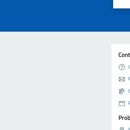
Cont
Prob