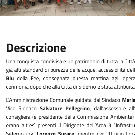
Descrizione
Una conquista condivisa e un patrimonio di tutta la Cit
già alti standard di purezza delle acque, accessibilità del
Blu
della Fee, consegnata questa mattina agli operat
cerimonia dopo che alla Città di Siderno è stata attribuit
L’Amministrazione Comunale guidata dal Sindaco
Mari
Vice Sindaco
Salvatore Pellegrino
, dall’assessore al
consigliera (e presidente della Commissione Ambiente
erano altresì presenti il Dirigente dell’Area 3 “Infrast
Siderno ing.
Lorenzo Surace
, mentre per l’Ufficio Lo