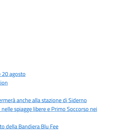
 e 20 agosto
tion
 fermerà anche alla stazione di Siderno
i nelle spiagge libere e Primo Soccorso nei
to della Bandiera Blu Fee