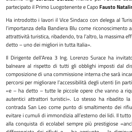
partecipato il Primo Luogotenente e Capo
Fausto Natali
Ha introdotto i lavori il Vice Sindaco con delega al Tur
l’importanza della Bandiera Blu come riconoscimento am
attrattività turistica, ribadendo, tra l’altro, la massima 
detto – uno dei migliori in tutta Italia
»
.
Il Dirigente dell’Area 3 Ing. Lorenzo Surace ha invitat
balneare al rispetto di tutti gli obblighi imposti dal d
composizione di una commissione interna che sarà incaric
percorsi per migliorare l’accessibilità degli utenti (in par
«
e – ha detto – tutte le piccole opere che vanno a riqua
autentici attrattori turistici
»
. Lo stesso ha ribadito la 
contrada San Leo come punto di smaltimento dei rifiuti
evitare i cumuli di immondizia all’esterno dei lidi. Il tutto
alla conquista di ecolabel sempre più prestigiose
«
anc
differenziata dei rifiuti e – ha aggiunto – la diminuzi