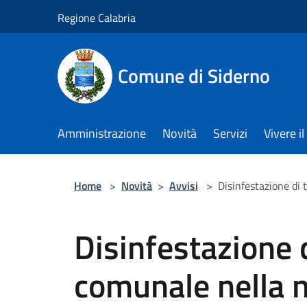
Salta al contenuto principale
Regione Calabria
Comune di Siderno
Amministrazione
Novità
Servizi
Vivere 
Home
>
Novità
>
Avvisi
>
Disinfestazione di 
Disinfestazione di
comunale nella n