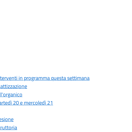
 interventi in programma questa settimana
attizzazione
ll'organico
 martedì 20 e mercoledì 21
desione
ruttoria