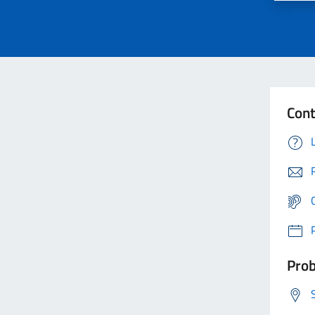
Cont
Prob