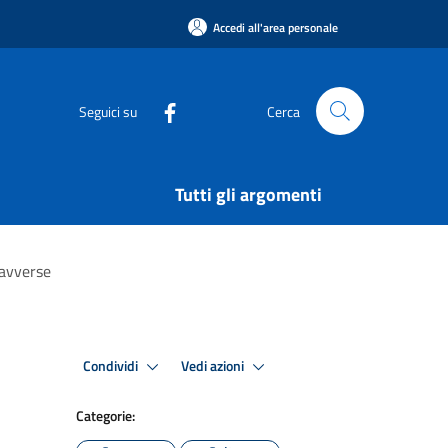
Accedi all'area personale
Seguici su
Cerca
Tutti gli argomenti
 avverse
Condividi
Vedi azioni
Categorie: