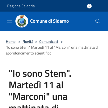
Salta al contenuto principale
Regione Calabria
Comune di Siderno
Home
>
Novità
>
Comunicati
>
"Io sono Stem". Martedì 11 al "Marconi" una mattinata di
approfondimento scientifico
"Io sono Stem".
Martedì 11 al
"Marconi" una
mattinata di