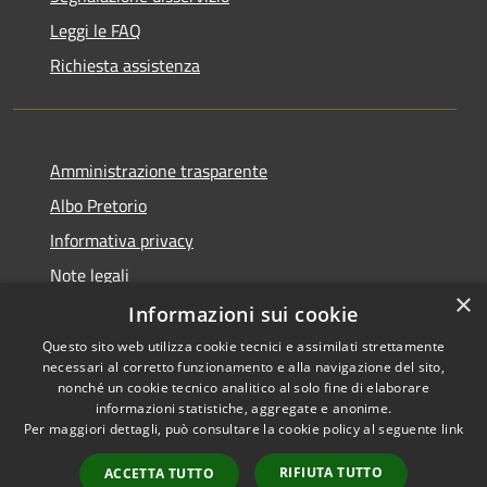
Leggi le FAQ
Richiesta assistenza
Amministrazione trasparente
Albo Pretorio
Informativa privacy
Note legali
×
Dichiarazione di accessibilità
Informazioni sui cookie
Questo sito web utilizza cookie tecnici e assimilati strettamente
necessari al corretto funzionamento e alla navigazione del sito,
nonché un cookie tecnico analitico al solo fine di elaborare
informazioni statistiche, aggregate e anonime.
RSS
Copyright © 2026 • Comune di
Per maggiori dettagli, può consultare la cookie policy al seguente
link
Accessibilità
Siderno • Powered by
Privacy
Municipium
Accesso
•
RIFIUTA TUTTO
ACCETTA TUTTO