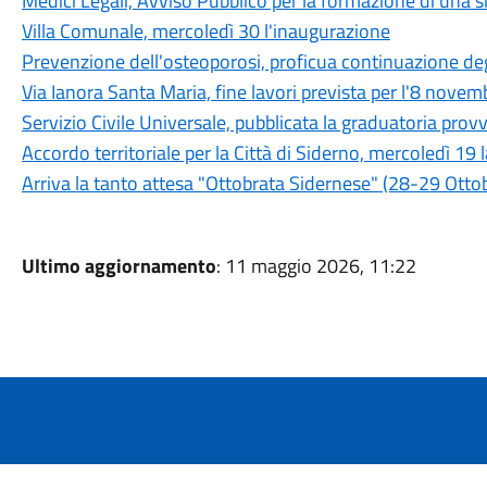
Medici Legali, Avviso Pubblico per la formazione di una sh
Villa Comunale, mercoledì 30 l'inaugurazione
Prevenzione dell'osteoporosi, proficua continuazione degl
Via Ianora Santa Maria, fine lavori prevista per l'8 novem
Servizio Civile Universale, pubblicata la graduatoria provv
Accordo territoriale per la Città di Siderno, mercoledì 19
Arriva la tanto attesa "Ottobrata Sidernese" (28-29 Otto
Ultimo aggiornamento
: 11 maggio 2026, 11:22