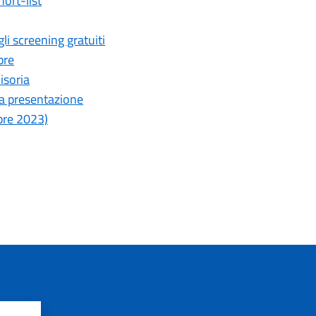
ort-list
i screening gratuiti
bre
isoria
 la presentazione
bre 2023)