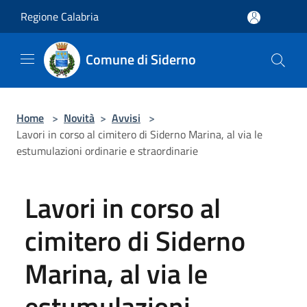
Salta al contenuto principale
Regione Calabria
Comune di Siderno
Home
>
Novità
>
Avvisi
>
Lavori in corso al cimitero di Siderno Marina, al via le
estumulazioni ordinarie e straordinarie
Lavori in corso al
cimitero di Siderno
Marina, al via le
estumulazioni