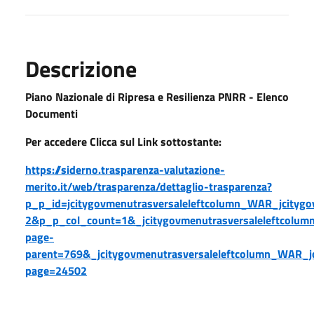
Descrizione
Piano Nazionale di Ripresa e Resilienza PNRR - Elenco
Documenti
Per accedere Clicca sul Link sottostante:
https://siderno.trasparenza-valutazione-
merito.it/web/trasparenza/dettaglio-trasparenza?
p_p_id=jcitygovmenutrasversaleleftcolumn_WAR_jcityg
2&p_p_col_count=1&_jcitygovmenutrasversaleleftcolumn
page-
parent=769&_jcitygovmenutrasversaleleftcolumn_WAR_jci
page=24502