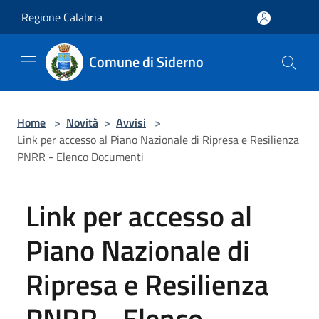
Salta al contenuto principale
Regione Calabria
Comune di Siderno
Home
>
Novità
>
Avvisi
>
Link per accesso al Piano Nazionale di Ripresa e Resilienza
PNRR - Elenco Documenti
Link per accesso al
Piano Nazionale di
Ripresa e Resilienza
PNRR - Elenco