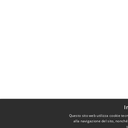
I
Questo sito web utilizza cookie tec
alla navigazione del sito, nonché
s