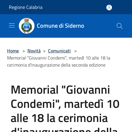
Salta al contenuto principale
Regione Calabria
Comune di Siderno
Home
>
Novità
>
Comunicati
>
Memorial "Giovanni Condemi", martedì 10 alle 18 la
cerimonia d'inaugurazione della seconda edizione
Memorial "Giovanni
Condemi", martedì 10
alle 18 la cerimonia
d'inaugurazione della