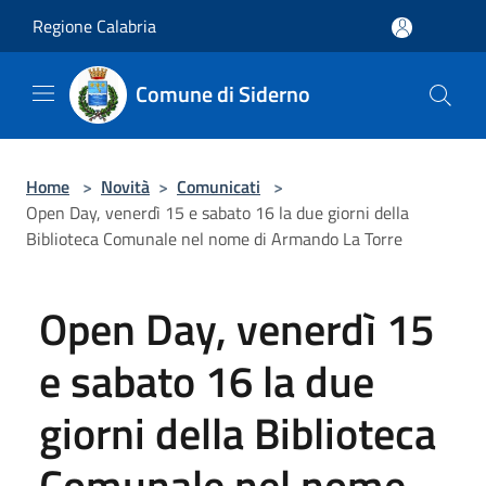
Salta al contenuto principale
Regione Calabria
Comune di Siderno
Home
>
Novità
>
Comunicati
>
Open Day, venerdì 15 e sabato 16 la due giorni della
Biblioteca Comunale nel nome di Armando La Torre
Open Day, venerdì 15
e sabato 16 la due
giorni della Biblioteca
Comunale nel nome