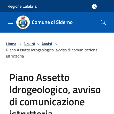
Salta al contenuto principale
Regione Calabria
Comune di Siderno
Home
>
Novità
>
Avvisi
>
Piano Assetto Idrogeologico, avviso di comunicazione
istruttoria
Piano Assetto
Idrogeologico, avviso
di comunicazione
istruttoria