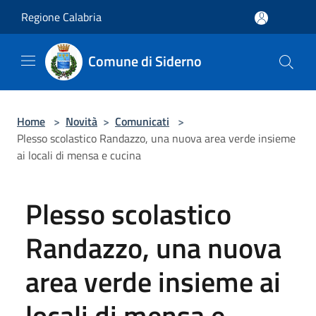
Salta al contenuto principale
Regione Calabria
Comune di Siderno
Home
>
Novità
>
Comunicati
>
Plesso scolastico Randazzo, una nuova area verde insieme
ai locali di mensa e cucina
Plesso scolastico
Randazzo, una nuova
area verde insieme ai
locali di mensa e