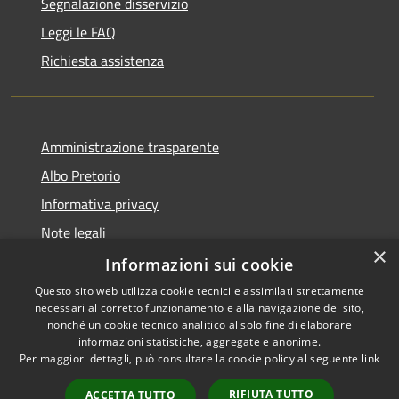
Segnalazione disservizio
Leggi le FAQ
Richiesta assistenza
Amministrazione trasparente
Albo Pretorio
Informativa privacy
Note legali
×
Dichiarazione di accessibilità
Informazioni sui cookie
Questo sito web utilizza cookie tecnici e assimilati strettamente
necessari al corretto funzionamento e alla navigazione del sito,
nonché un cookie tecnico analitico al solo fine di elaborare
informazioni statistiche, aggregate e anonime.
RSS
Copyright © 2026 • Comune di
Per maggiori dettagli, può consultare la cookie policy al seguente
link
Accessibilità
Siderno • Powered by
Privacy
Municipium
Accesso
•
RIFIUTA TUTTO
ACCETTA TUTTO