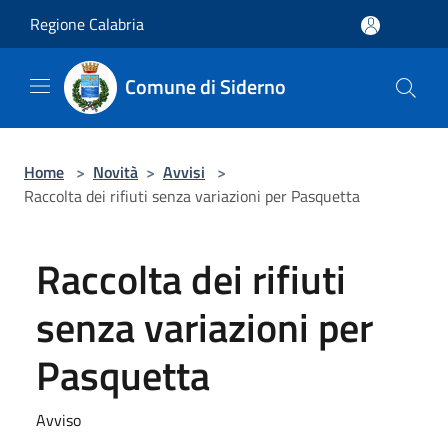
Salta al contenuto principale
Regione Calabria
Comune di Siderno
Home
>
Novità
>
Avvisi
>
Raccolta dei rifiuti senza variazioni per Pasquetta
Raccolta dei rifiuti
senza variazioni per
Pasquetta
Avviso