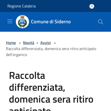
Salta al contenuto principale
Regione Calabria
Comune di Siderno
Home
>
Novità
>
Avvisi
>
Raccolta differenziata, domenica sera ritiro anticipato
dell'organico
Raccolta
differenziata,
domenica sera ritiro
anticipato