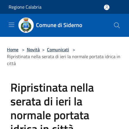
Salta al contenuto principale
Regione Calabria
Comune di Siderno
Home
>
Novità
>
Comunicati
>
Ripristinata nella serata di ieri la normale portata idrica in
città
Ripristinata nella
serata di ieri la
normale portata
idrica in città