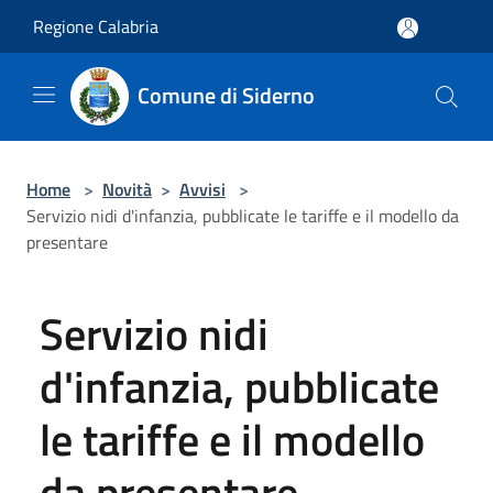
Salta al contenuto principale
Regione Calabria
Comune di Siderno
Home
>
Novità
>
Avvisi
>
Servizio nidi d'infanzia, pubblicate le tariffe e il modello da
presentare
Servizio nidi
d'infanzia, pubblicate
le tariffe e il modello
da presentare