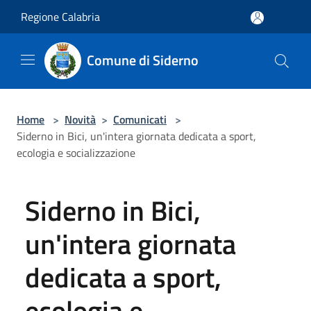
Salta al contenuto principale
Regione Calabria
Comune di Siderno
Home
>
Novità
>
Comunicati
>
Siderno in Bici, un'intera giornata dedicata a sport,
ecologia e socializzazione
Siderno in Bici,
un'intera giornata
dedicata a sport,
ecologia e