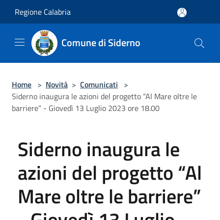
Salta al contenuto principale
Regione Calabria
Comune di Siderno
Home
>
Novità
>
Comunicati
>
Siderno inaugura le azioni del progetto “Al Mare oltre le
barriere” - Giovedì 13 Luglio 2023 ore 18.00
Siderno inaugura le
azioni del progetto “Al
Mare oltre le barriere”
- Giovedì 13 Luglio