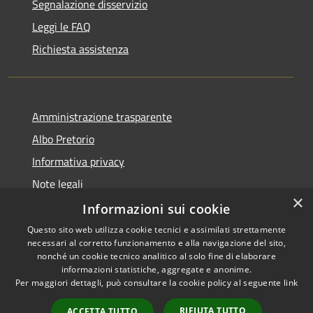
Segnalazione disservizio
Leggi le FAQ
Richiesta assistenza
Amministrazione trasparente
Albo Pretorio
Informativa privacy
Note legali
×
Dichiarazione di accessibilità
Informazioni sui cookie
Questo sito web utilizza cookie tecnici e assimilati strettamente
necessari al corretto funzionamento e alla navigazione del sito,
nonché un cookie tecnico analitico al solo fine di elaborare
informazioni statistiche, aggregate e anonime.
RSS
Copyright © 2026 • Comune di
Per maggiori dettagli, può consultare la cookie policy al seguente
link
Accessibilità
Siderno • Powered by
Privacy
Municipium
Accesso
•
RIFIUTA TUTTO
ACCETTA TUTTO